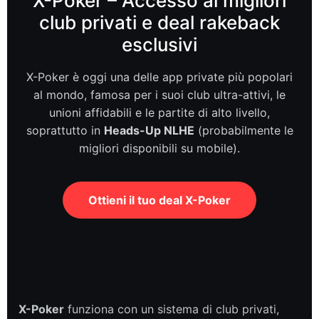
X-Poker – Accesso ai migliori
club privati e deal rakeback
esclusivi
X-Poker è oggi una delle app private più popolari
al mondo, famosa per i suoi club ultra-attivi, le
unioni affidabili e le partite di alto livello,
soprattutto in
Heads-Up NLHE
(probabilmente le
migliori disponibili su mobile).
Ottieni il tuo deal X-Poker
X-Poker
funziona con un sistema di club privati,