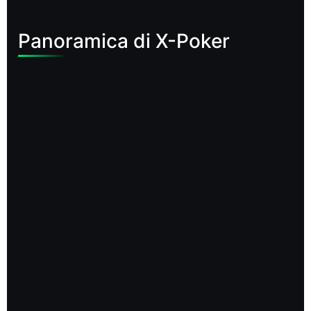
Panoramica di X-Poker