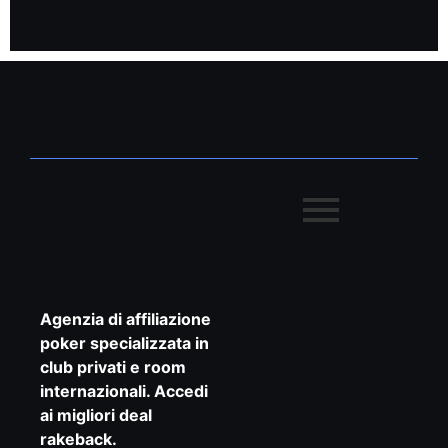
Agenzia di affiliazione
poker specializzata in
club privati e room
internazionali. Accedi
ai migliori deal
rakeback.