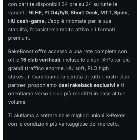
con partite disponibili 24 ore su 24 su tutte le
varianti:
NLHE, PLO4/5/6, Short Deck, MTT, Spins,
HU cash-game
. L’app è rinomata per la sua
stabilità, l’ecosistema molto attivo e i formati
premium.
RakeBoost offre accesso a una rete completa con
oltre
15 club verificati
, incluse le unioni X-Poker più
grandi (traffico enorme, HU soft, PLO high
stakes…). Garantiamo la serietà di tutti i nostri club
partner, proponiamo
deal rakeback esclusivi
e ti
orientiamo verso i club più redditizi in base al tuo
volume.
Ti aiutiamo a entrare nelle migliori unioni X-Poker
con le condizioni più vantaggiose del mercato.