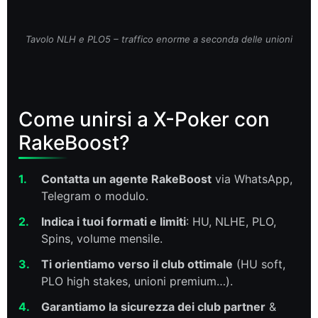
Tavolo NLH e PLO5 – traffico enorme a seconda delle unioni
Come unirsi a X-Poker con
RakeBoost?
Contatta un agente RakeBoost
via WhatsApp,
Telegram o modulo.
Indica i tuoi formati e limiti
: HU, NLHE, PLO,
Spins, volume mensile.
Ti orientiamo verso il club ottimale
(HU soft,
PLO high stakes, unioni premium…).
Garantiamo la sicurezza dei club partner
&