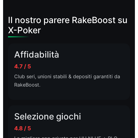
Il nostro parere RakeBoost su
X-Poker
Affidabilità
4.7 / 5
Club seri, unioni stabili & depositi garantiti da
RakeBoost.
Selezione giochi
4.8 / 5