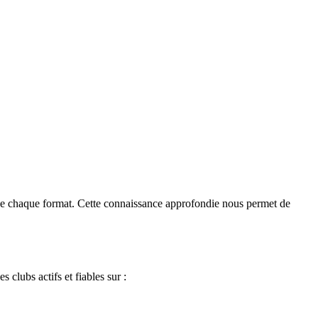
és de chaque format. Cette connaissance approfondie nous permet de
 clubs actifs et fiables sur :