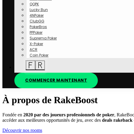
QQPK
Lucky Bun
4NPoker
ClubGG
PokerBros
PPPoker
Suprema Poker
X-Poker
ACR
Coin Poker
🇫🇷
COMMENCER MAINTENANT
À propos de RakeBoost
Fondée en
2020 par des joueurs professionnels de poker
, RakeBoo
accéder aux meilleures opportunités de jeu, avec des
deals rakeback 
Découvrir nos rooms