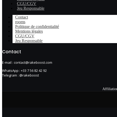
CGU/CGV
Jeu Responsable
Contact
rooms
Politique de confidentialité
Mentions légales
CGU/CGV
Jeu Responsable
Contact
E-mail : contact@rakeboost.com
WhatsApp : +33 7 56 82 42 92
Telegram : @rakeboost
Affiliati