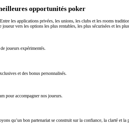
meilleures opportunités poker
e les applications privées, les unions, les clubs et les rooms traditionn
joueur vers les options les plus rentables, les plus sécurisées et les plus
 de joueurs expérimentés.
xclusives et des bonus personnalisés.
ram pour accompagner nos joueurs.
ns qu’un bon partenariat se construit sur la confiance, la clarté et la p