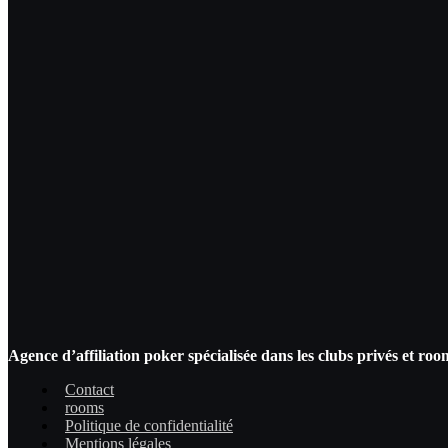
Agence d’affiliation poker spécialisée dans les clubs privés et ro
Contact
rooms
Politique de confidentialité
Mentions légales