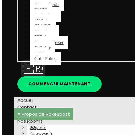
Partypoker.fr
QQPK
Lucky Bun
4NPoker
ClubGG
PokerBros
PPPoker
Suprema Poker
X-Poker
ACR
Coin Poker
🇫🇷
COMMENCER MAINTENANT
Accueil
Contact
A Propos de RakeBoost
Nos Rooms
GGpoker
Partypoker.fr