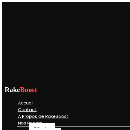
Rake
Boost
Accueil
Contact
A Propos de RakeBoost
Nos Rooms
GGpoker