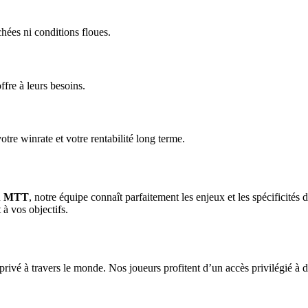
hées ni conditions floues.
fre à leurs besoins.
otre winrate et votre rentabilité long terme.
u
MTT
, notre équipe connaît parfaitement les enjeux et les spécificit
 à vos objectifs.
ivé à travers le monde. Nos joueurs profitent d’un accès privilégié à des