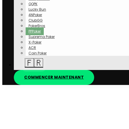
QQPK
Lucky Bun
4NPoker
ClubGG
PokerBros
PPPoker
Suprema Poker
X-Poker
ACR
Coin Poker
🇫🇷
COMMENCER MAINTENANT