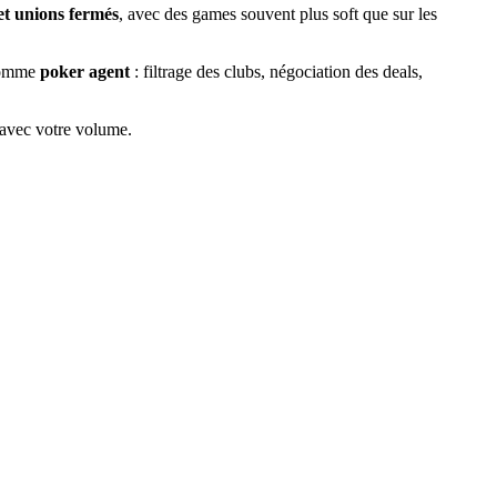
et unions fermés
, avec des games souvent plus soft que sur les
 comme
poker agent
: filtrage des clubs, négociation des deals,
avec votre volume.