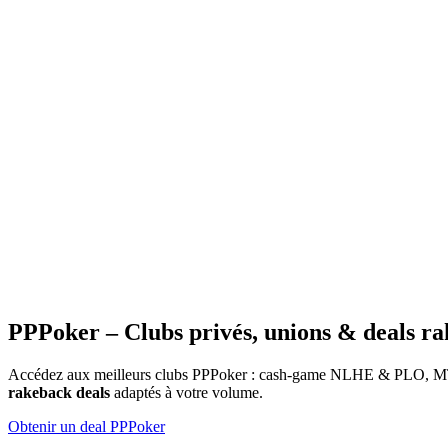
PPPoker – Clubs privés, unions & deals r
Accédez aux meilleurs clubs PPPoker : cash-game NLHE & PLO, MT
rakeback deals
adaptés à votre volume.
Obtenir un deal PPPoker