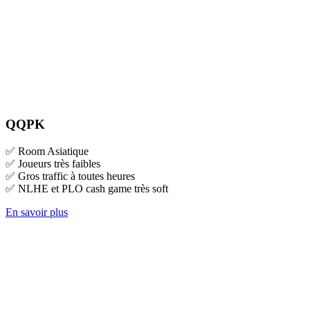
QQPK
✅ Room Asiatique
✅ Joueurs très faibles
✅ Gros traffic à toutes heures
✅ NLHE et PLO cash game très soft
En savoir plus