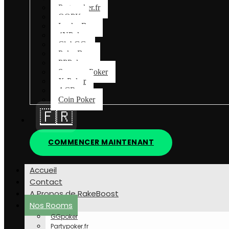
Partypoker.fr
QQPK
Lucky Bun
4NPoker
ClubGG
PokerBros
PPPoker
Suprema Poker
X-Poker
ACR
Coin Poker
🇫🇷
COMMENCER MAINTENANT
Accueil
Contact
A Propos de RakeBoost
Nos Rooms
GGpoker
Partypoker.fr