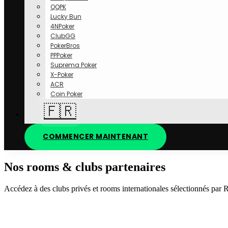
QQPK
Lucky Bun
4NPoker
ClubGG
PokerBros
PPPoker
Suprema Poker
X-Poker
ACR
Coin Poker
🇫🇷
COMMENCER MAINTENANT
Nos rooms & clubs partenaires
Accédez à des clubs privés et rooms internationales sélectionnés par Ra