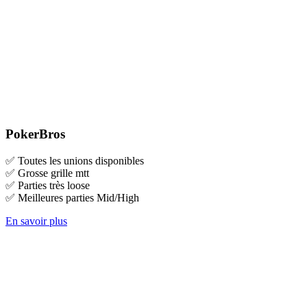
PokerBros
✅ Toutes les unions disponibles
✅ Grosse grille mtt
✅ Parties très loose
✅ Meilleures parties Mid/High
En savoir plus