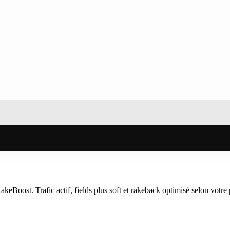
keBoost. Trafic actif, fields plus soft et rakeback optimisé selon votre 