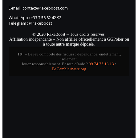
E-mail : contact@rakeboost.com
WhatsApp : +33 7 56 82 42 92
Telegram : @rakeboost
© 2020 RakeBoost – Tous droits réservés.
Affiliation indépendante – Non affiliée officiellement à GGPoker ou
à toute autre marque déposée.
18+
– Le jeu comporte des risques : dépendance, endettement,
isolement.
Jouez responsablement. Besoin d’aide ?
09 74 75 13 13
•
BeGambleAware.org